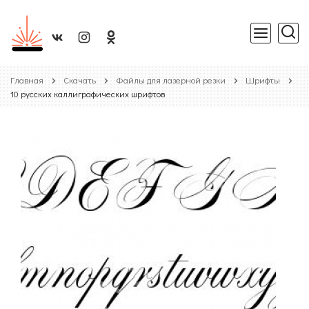
Главная
Скачать
Файлы для лазерной резки
Шрифты
10 русских каллиграфических шрифтов