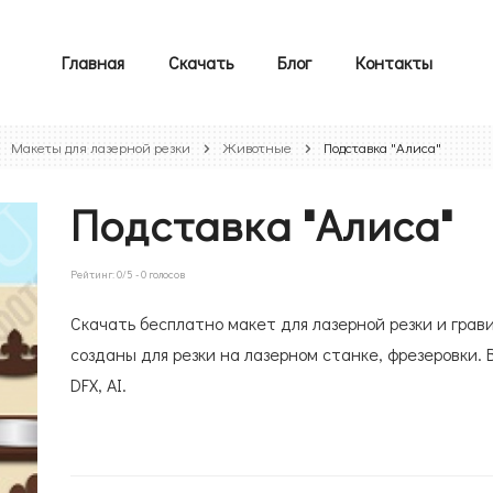
Главная
Скачать
Блог
Контакты
Макеты для лазерной резки
Животные
Подставка "Алиса"
Подставка "Алиса"
Рейтинг:
0
/5 -
0
голосов
Скачать бесплатно макет для лазерной резки и грав
созданы для резки на лазерном станке, фрезеровки. 
DFX, AI.