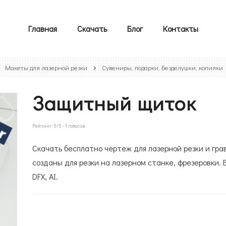
Главная
Скачать
Блог
Контакты
Макеты для лазерной резки
Сувениры, подарки, безделушки, копилки
Защитный щиток
Рейтинг:
5
/5 -
1
голосов
Скачать бесплатно чертеж для лазерной резки и гр
созданы для резки на лазерном станке, фрезеровки. 
DFX, AI.