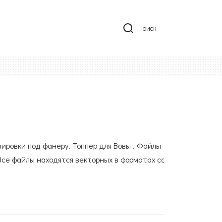
Поиск
вировки под фанеру. Топпер для Вовы . Файлы
Все файлы находятся векторных в форматах cdr,