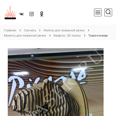
Главная
Скачать
Файлы для лазерной резки
Макеты для лазерной резки
Модели, 3D пазлы
Тираннозавр