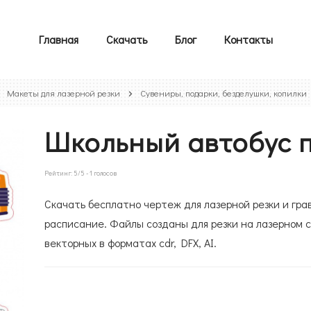
Главная
Скачать
Блог
Контакты
Макеты для лазерной резки
Сувениры, подарки, безделушки, копилки
Школьный автобус 
Рейтинг:
5
/5 -
1
голосов
Скачать бесплатно чертеж для лазерной резки и гр
расписание. Файлы созданы для резки на лазерном с
векторных в форматах cdr, DFX, AI.