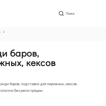
Поиск
ы
ди баров,
жных, кексов
энди баров, подставка для пирожных, кексов .
сплатно без регистрации.