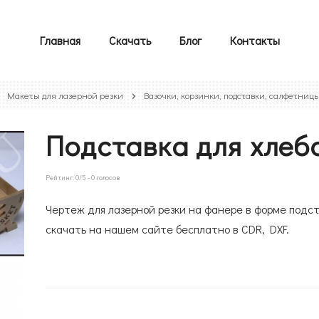
Главная
Скачать
Блог
Контакты
Макеты для лазерной резки
Вазочки, корзинки, подставки, салфетниц
Подставка для хлеб
Рейтинг:
0
/5 -
0
голосов
Чертеж для лазерной резки на фанере в форме подст
скачать на нашем сайте бесплатно в CDR, DXF.