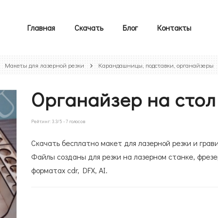
Главная
Скачать
Блог
Контакты
Макеты для лазерной резки
Карандашницы, подставки, органайзеры
Органайзер на стол
Рейтинг:
3.3
/5 -
7
голосов
Скачать бесплатно макет для лазерной резки и грави
Файлы созданы для резки на лазерном станке, фрезе
форматах cdr, DFX, AI.