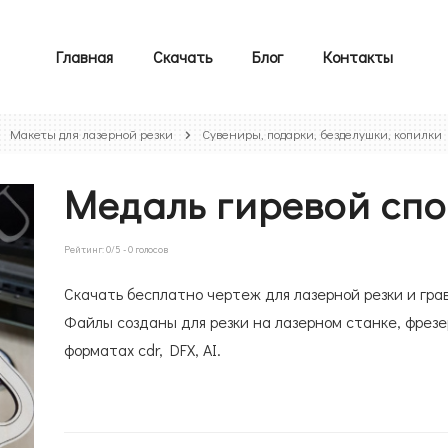
Главная
Скачать
Блог
Контакты
Макеты для лазерной резки
Сувениры, подарки, безделушки, копилки
Медаль гиревой сп
Рейтинг:
0
/5 -
0
голосов
Скачать бесплатно чертеж для лазерной резки и гра
Файлы созданы для резки на лазерном станке, фрезе
форматах cdr, DFX, AI.