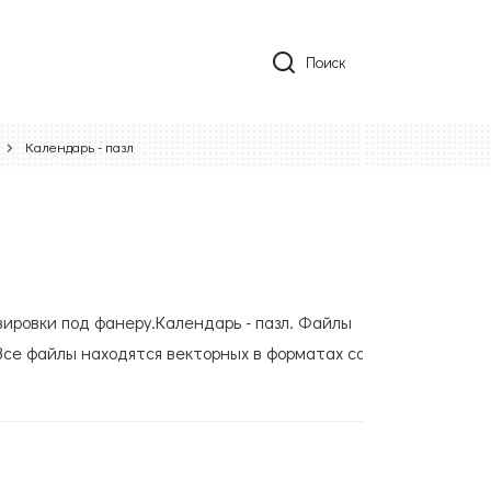
Поиск
Календарь - пазл
вировки под фанеру.Календарь - пазл. Файлы
Все файлы находятся векторных в форматах cdr,