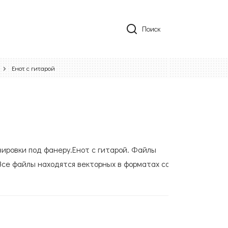
Поиск
Енот с гитарой
вировки под фанеру.Енот с гитарой. Файлы
Все файлы находятся векторных в форматах cdr,