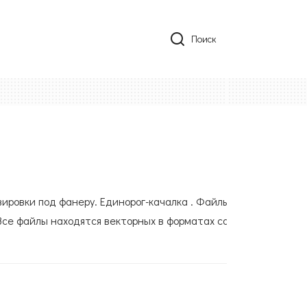
Поиск
вировки под фанеру. Единорог-качалка . Файлы
Все файлы находятся векторных в форматах cdr,