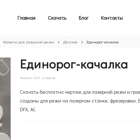
Главная
Скачать
Блог
Контакты
Макеты для лазерной резки
Детское
Единорог-качалка
Единорог-качалка
Рейтинг:
3.3
/5 -
4
голосов
Скачать бесплатно чертеж для лазерной резки и гра
созданы для резки на лазерном станке, фрезеровки. 
DFX, AI.