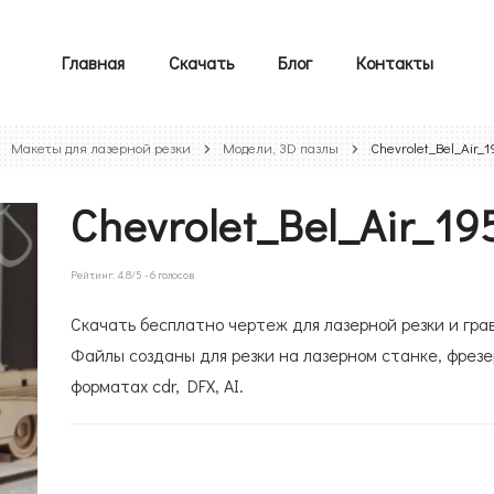
Главная
Скачать
Блог
Контакты
Макеты для лазерной резки
Модели, 3D пазлы
Chevrolet_Bel_Air_1
Chevrolet_Bel_Air_19
Рейтинг:
4.8
/5 -
6
голосов
Скачать бесплатно чертеж для лазерной резки и грави
Файлы созданы для резки на лазерном станке, фрезе
форматах cdr, DFX, AI.