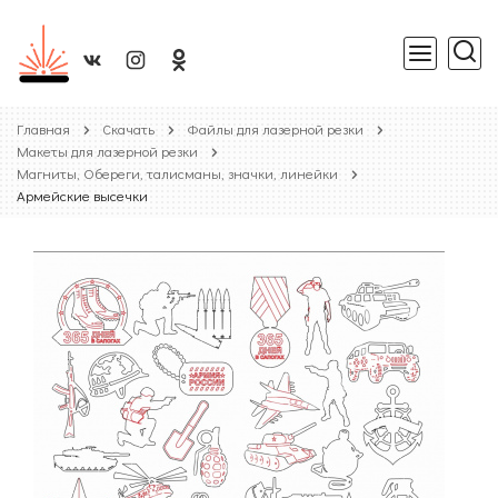
Главная
Скачать
Файлы для лазерной резки
Макеты для лазерной резки
Магниты, Обереги, талисманы, значки, линейки
Армейские высечки