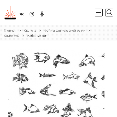
Главная
Скачать
Файлы для лазерной резки
Клипарты
Рыбки макет