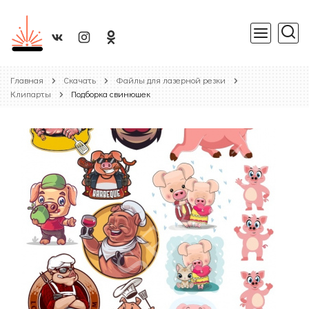
Главная
Скачать
Файлы для лазерной резки
Клипарты
Подборка свинюшек