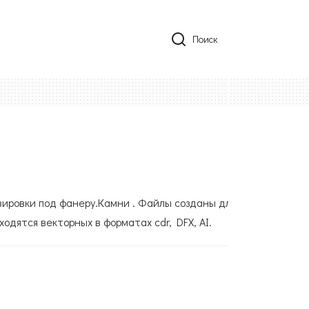
Поиск
вировки под фанеру.Камни . Файлы созданы для
ходятся векторных в форматах cdr, DFX, AI.