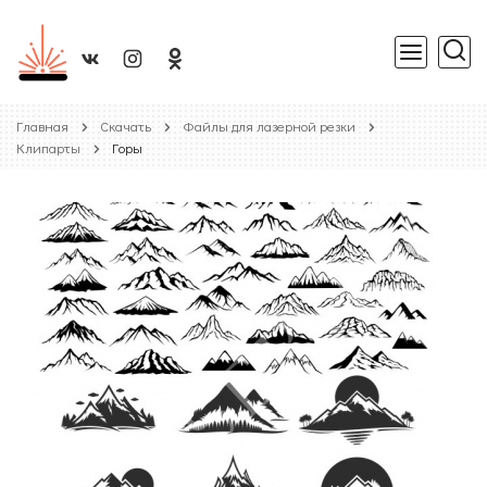
Главная
Скачать
Файлы для лазерной резки
Клипарты
Горы