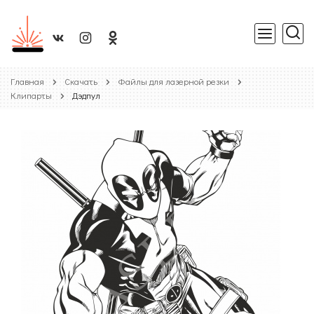
Главная
Скачать
Файлы для лазерной резки
Клипарты
Дэдпул