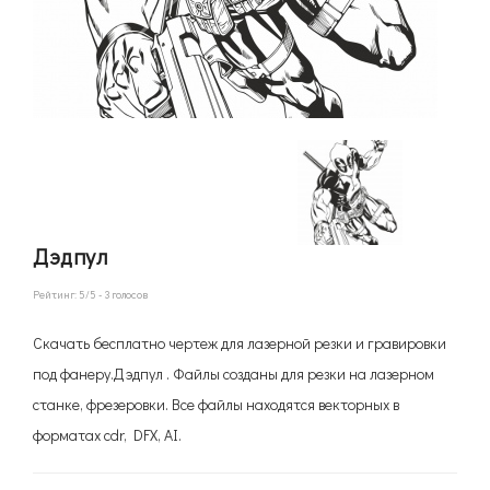
Дэдпул
Рейтинг:
5
/5 -
3
голосов
Скачать бесплатно чертеж для лазерной резки и гравировки
под фанеру.Дэдпул . Файлы созданы для резки на лазерном
станке, фрезеровки. Все файлы находятся векторных в
форматах cdr, DFX, AI.