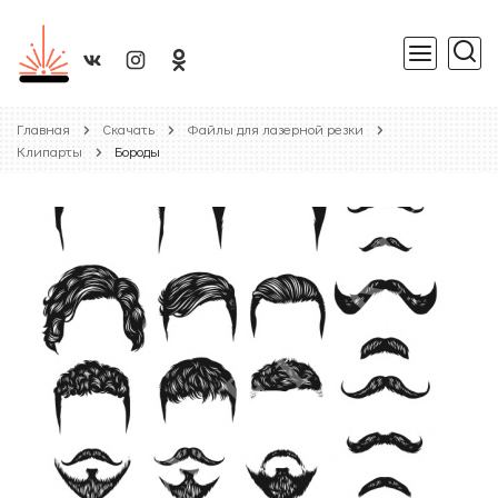
Главная
Скачать
Файлы для лазерной резки
Клипарты
Бороды