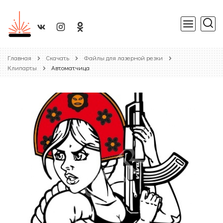
Главная
Скачать
Файлы для лазерной резки
Клипарты
Автоматчица