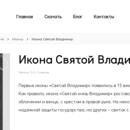
Главная
Скачать
Блог
Контакты
ия
Иконы
Икона Святой Владимир
Икона Святой Влад
Рейтинг:
5
/5 -
1
голосов
Первые иконы «Святой Владимир» появились в 15 век
Как правило, икона «Святой князь Владимир» ростова
облачении и венце, с крестом в правой руке. На неко
надежной защиты государства; на других – свиток с