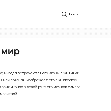
Поиск
имир
е; иногда встречаются его иконы с житиями.
я или поясная, изображает его в княжеском
торых иконах в левой руке его меч как символ
 молитвой.